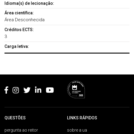
Idioma(s) de lecionação:
Área científica:
Área Desconhecida
Créditos ECTS:
3
Carga letiva:
Rodapé
QUESTÕES
LINKS RÁPIDOS
pergunta ao reitor
sobre a ua