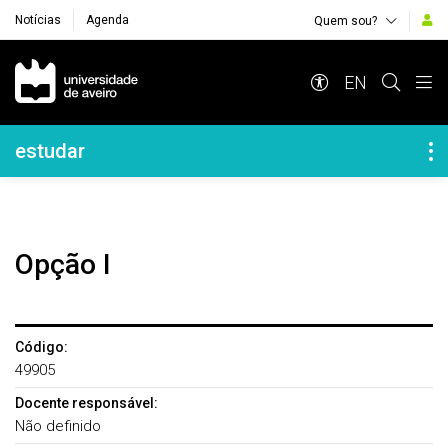
Notícias
Agenda
Quem sou?
Navegação Principal
EN
Navegação Lateral
estudar
Opção I
Código:
49905
Docente responsável:
Não definido