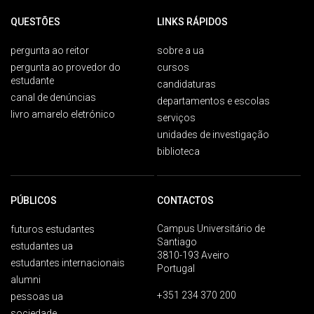
QUESTÕES
LINKS RÁPIDOS
pergunta ao reitor
sobre a ua
pergunta ao provedor do
cursos
estudante
candidaturas
canal de denúncias
departamentos e escolas
livro amarelo eletrónico
serviços
unidades de investigação
biblioteca
PÚBLICOS
CONTACTOS
Campus Universitário de
futuros estudantes
Santiago
estudantes ua
3810-193 Aveiro
estudantes internacionais
Portugal
alumni
+351 234 370 200
pessoas ua
sociedade