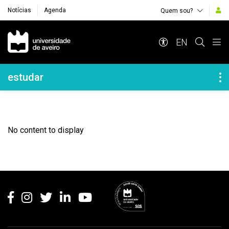
Notícias
Agenda
Quem sou?
Navegação Principal
EN
Navegação Lateral
estudar
No content to display
Rodapé