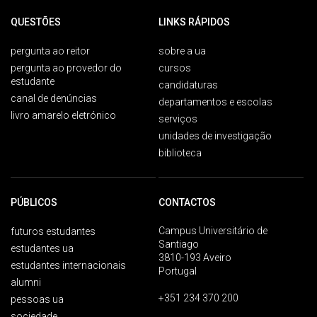
QUESTÕES
LINKS RÁPIDOS
pergunta ao reitor
sobre a ua
pergunta ao provedor do
cursos
estudante
candidaturas
canal de denúncias
departamentos e escolas
livro amarelo eletrónico
serviços
unidades de investigação
biblioteca
PÚBLICOS
CONTACTOS
Campus Universitário de
futuros estudantes
Santiago
estudantes ua
3810-193 Aveiro
estudantes internacionais
Portugal
alumni
+351 234 370 200
pessoas ua
sociedade