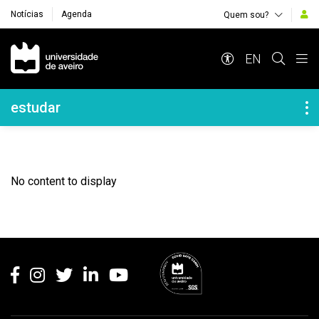
Notícias
Agenda
Quem sou?
Navegação Principal
EN
Navegação Lateral
estudar
No content to display
Rodapé