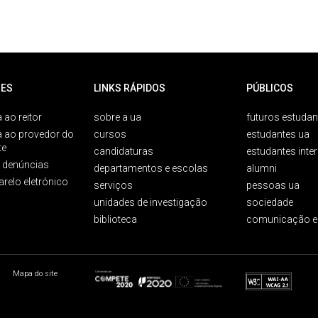
ES
LINKS RÁPIDOS
PÚBLICOS
 ao reitor
sobre a ua
futuros estudan
a ao provedor do
cursos
estudantes ua
te
candidaturas
estudantes inte
e denúncias
departamentos e escolas
alumni
arelo eletrónico
serviços
pessoas ua
unidades de investigação
sociedade
biblioteca
comunicação e
Mapa do site