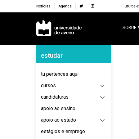
Notícias
Agenda
Futuros e
Navegação Principal
SOBRE 
Navegação Lateral
estudar
No content to display
tu pertences aqui
cursos
candidaturas
apoio ao ensino
apoio ao estudo
estágios e emprego