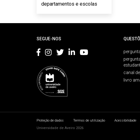
departamentos e escolas
Rodapé
SEGUE-NOS
QUESTÕ
pergunta
pergunt
estudan
canal d
livro am
Proteção de dados
Termos de utilização
Acessibilidade
Universidade de Aveiro 2026