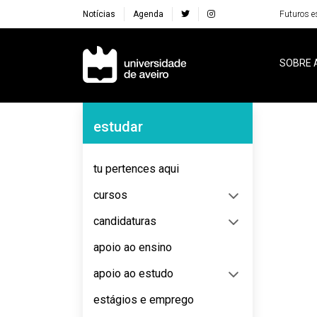
Notícias
Agenda
Futuros e
Navegação Principal
SOBRE 
Navegação Lateral
estudar
No content to display
tu pertences aqui
cursos
candidaturas
apoio ao ensino
apoio ao estudo
estágios e emprego