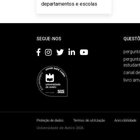
departamentos e escolas
Rodapé
SEGUE-NOS
QUESTÕ
pergunta
pergunt
estudan
canal d
livro am
Proteção de dados
Termos de utilização
Acessibilidade
Universidade de Aveiro 2026