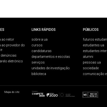
ES
LINKS RÁPIDOS
PÚBLICOS
 ao reitor
sobre a ua
futuros estudan
a ao provedor do
cursos
estudantes ua
te
candidaturas
estudantes inte
e denúncias
departamentos e escolas
alumni
arelo eletrónico
serviços
pessoas ua
unidades de investigação
sociedade
biblioteca
comunicação e
Mapa do site