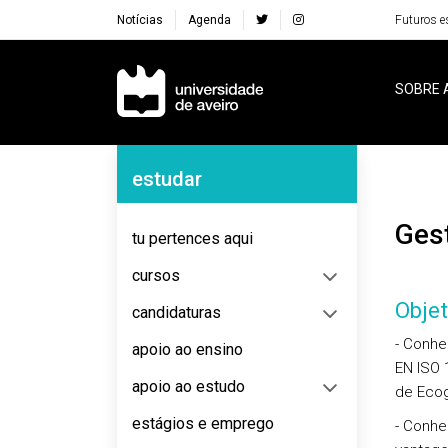
Notícias
Agenda
Futuros e
Navegação Principal
SOBRE 
Navegação Lateral
estudar
Ge
tu pertences aqui
cursos
Objet
candidaturas
- Conhe
apoio ao ensino
EN ISO 
apoio ao estudo
de Ecog
estágios e emprego
- Conhe