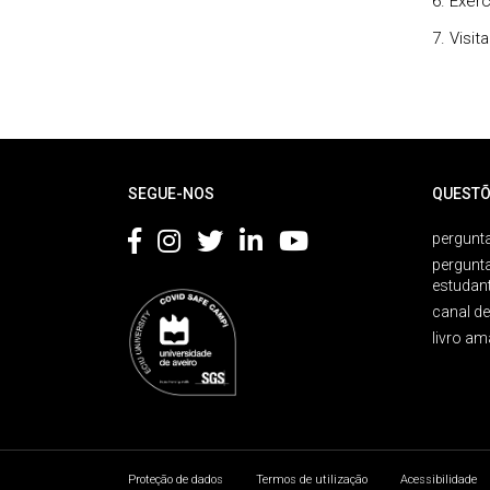
6. Exer
7. Visit
Rodapé
SEGUE-NOS
QUESTÕ
pergunta
pergunt
estudan
canal d
livro am
Proteção de dados
Termos de utilização
Acessibilidade