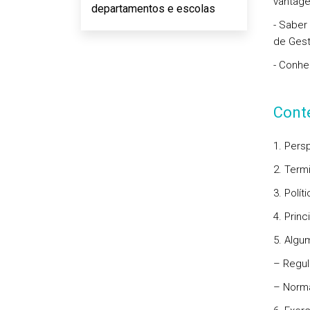
vantage
departamentos e escolas
- Saber
de Gest
- Conhe
Cont
1. Pers
2. Term
3. Polí
4. Prin
5. Algu
– Regul
– Norma