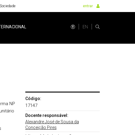
Sociedade
entrar
EN
TERNACIONAL
Código:
orma NP
17147
nitário
Docente responsável:
Alexandre José de Sousa da
Conceição Pires
s