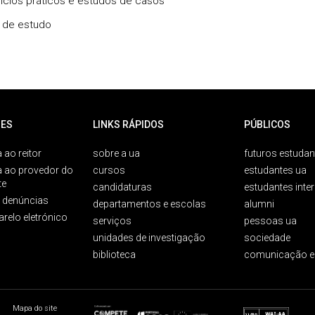
cícios práticos e estudos de casos
a de estudo
ES
LINKS RÁPIDOS
PÚBLICOS
 ao reitor
sobre a ua
futuros estudan
a ao provedor do
cursos
estudantes ua
te
candidaturas
estudantes inte
e denúncias
departamentos e escolas
alumni
arelo eletrónico
serviços
pessoas ua
unidades de investigação
sociedade
biblioteca
comunicação e
Mapa do site