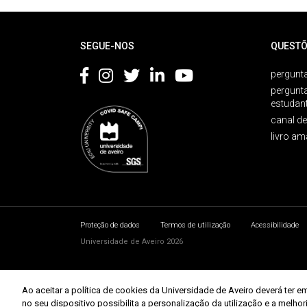
Rodapé
SEGUE-NOS
QUESTÕ
pergunta
pergunt
estudan
canal d
livro am
Proteção de dados
Termos de utilização
Acessibilidade
Universidade de Aveiro 2026
Ao aceitar a política de cookies da Universidade de Aveiro deverá te
no seu dispositivo possibilita a personalização da utilização e a melho