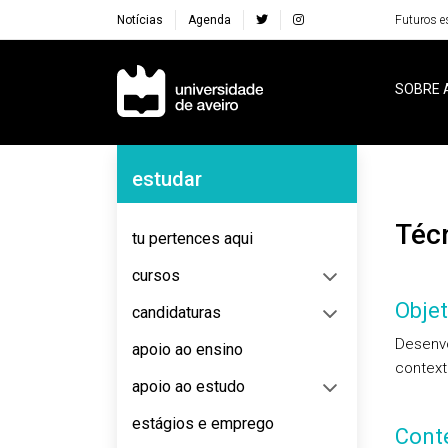
Notícias
Agenda
Futuros e
Navegação Principal
SOBRE 
Navegação Lateral
estudar
Téc
tu pertences aqui
cursos
Objet
candidaturas
Desenvo
apoio ao ensino
context
apoio ao estudo
estágios e emprego
Cont