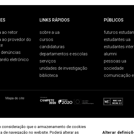
ES
LINKS RÁPIDOS
PÚBLICOS
 ao reitor
sobre a ua
futuros estudan
a ao provedor do
cursos
estudantes ua
te
candidaturas
estudantes inte
e denúncias
departamentos e escolas
alumni
arelo eletrónico
serviços
pessoas ua
unidades de investigação
sociedade
biblioteca
comunicação e
Mapa do site
r em consideração que o armazenamento de cookies
ria de navegação no website. Poderá alterar as
Alterar definiç