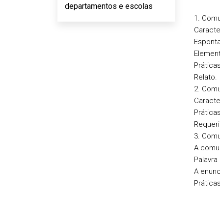
departamentos e escolas
1. Comu
Caracte
Esponta
Element
Prática
Relato.
2. Comu
Caracte
Prática
Requerim
3. Comu
A comun
Palavra
A enunc
Prática