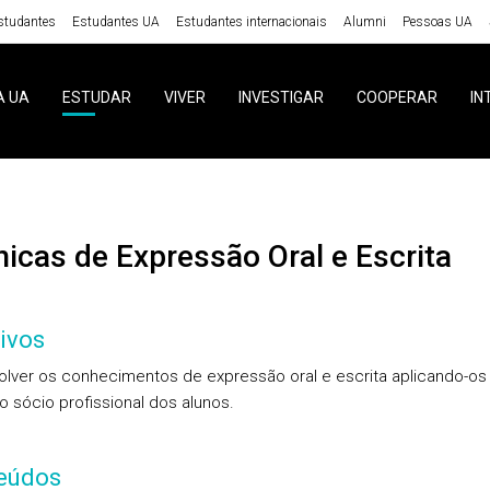
studantes
Estudantes UA
Estudantes internacionais
Alumni
Pessoas UA
A UA
ESTUDAR
VIVER
INVESTIGAR
COOPERAR
IN
nicas de Expressão Oral e Escrita
ivos
lver os conhecimentos de expressão oral e escrita aplicando-os
o sócio profissional dos alunos.
eúdos