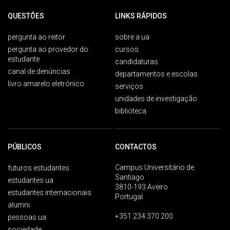
QUESTÕES
LINKS RÁPIDOS
pergunta ao reitor
sobre a ua
pergunta ao provedor do
cursos
estudante
candidaturas
canal de denúncias
departamentos e escolas
livro amarelo eletrónico
serviços
unidades de investigação
biblioteca
PÚBLICOS
CONTACTOS
Campus Universitário de
futuros estudantes
Santiago
estudantes ua
3810-193 Aveiro
estudantes internacionais
Portugal
alumni
+351 234 370 200
pessoas ua
sociedade