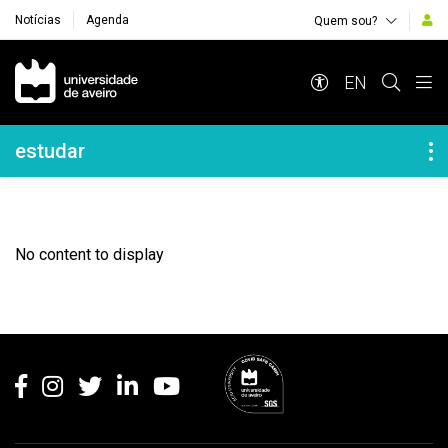
Notícias
Agenda
Quem sou?
Navegação Principal
EN
Navegação Lateral
estudar
No content to display
Rodapé