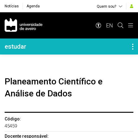
Notícias
Agenda
Quem sou?
Navegação Principal
EN
Navegação Lateral
estudar
Planeamento Científico e
Análise de Dados
Código:
45459
Docente responsável: