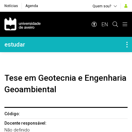
Notícias
Agenda
Quem sou?
Navegação Principal
EN
Navegação Lateral
estudar
Tese em Geotecnia e Engenharia
Geoambiental
Código:
Docente responsável:
Não definido