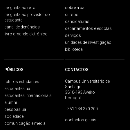
pergunta ao reitor
sobre a ua
pergunta ao provedor do
cursos
estudante
candidaturas
canal de denúncias
departamentos e escolas
livro amarelo eletrónico
serviços
unidades de investigação
biblioteca
PÚBLICOS
CONTACTOS
Campus Universitário de
futuros estudantes
Santiago
estudantes ua
3810-193 Aveiro
estudantes internacionais
Portugal
alumni
+351 234 370 200
pessoas ua
sociedade
contactos gerais
comunicação e media