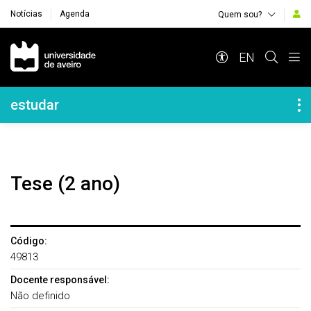
Notícias
Agenda
Quem sou?
Navegação Principal
EN
Navegação Lateral
estudar
Tese (2 ano)
Código:
49813
Docente responsável:
Não definido