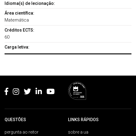
Idioma(s) de lecionação:
Área científica:
Matemática
Créditos ECTS:
60
Carga letiva:
Rodapé
QUESTÕES
LINKS RÁPIDOS
pergunta ao reitor
sobre a ua