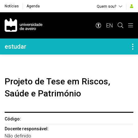
Notícias
Agenda
Quem sou?
Navegação Principal
EN
Navegação Lateral
estudar
Projeto de Tese em Riscos,
Saúde e Património
Código:
Docente responsável:
Não definido