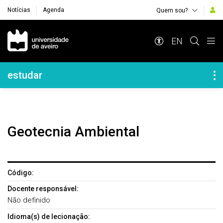
Notícias
Agenda
Quem sou?
Navegação Principal
EN
Navegação Lateral
estudar
Geotecnia Ambiental
Código:
Docente responsável:
Não definido
Idioma(s) de lecionação: