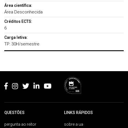
Área científica:
Área Desconhecida
Créditos ECTS:
6
Carga letiva:
TP: 30H/semestre
Rodapé
QUESTÕES
LINKS RÁPIDOS
pergunta ao reitor
sobre a ua