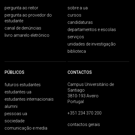
pergunta ao reitor
sobre a ua
pergunta ao provedor do
cursos
estudante
candidaturas
canal de denúncias
departamentos e escolas
livro amarelo eletrónico
serviços
unidades de investigação
biblioteca
PÚBLICOS
CONTACTOS
Campus Universitário de
futuros estudantes
Santiago
estudantes ua
3810-193 Aveiro
estudantes internacionais
Portugal
alumni
+351 234 370 200
pessoas ua
sociedade
contactos gerais
comunicação e media