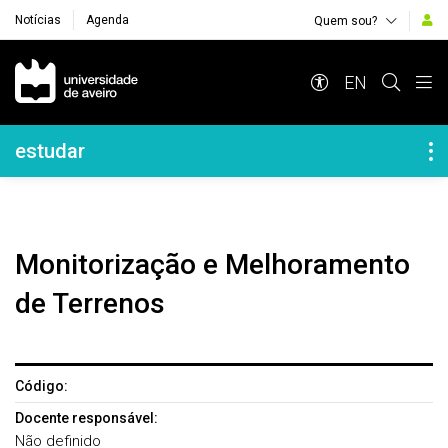
Notícias
Agenda
Quem sou?
Navegação Principal
EN
Navegação Lateral
estudar
Monitorização e Melhoramento
de Terrenos
Código:
Docente responsável:
Não definido