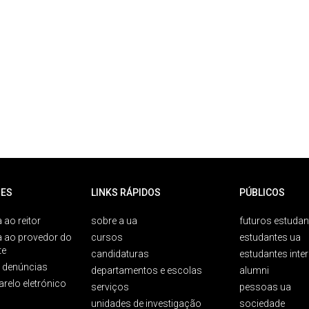
ES
LINKS RÁPIDOS
PÚBLICOS
 ao reitor
sobre a ua
futuros estudan
a ao provedor do
cursos
estudantes ua
te
candidaturas
estudantes inte
e denúncias
departamentos e escolas
alumni
arelo eletrónico
serviços
pessoas ua
unidades de investigação
sociedade