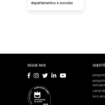
departamentos e escolas
Rodapé
SEGUE-NOS
QUESTÕ
pergunta
pergunt
estudan
canal d
livro am