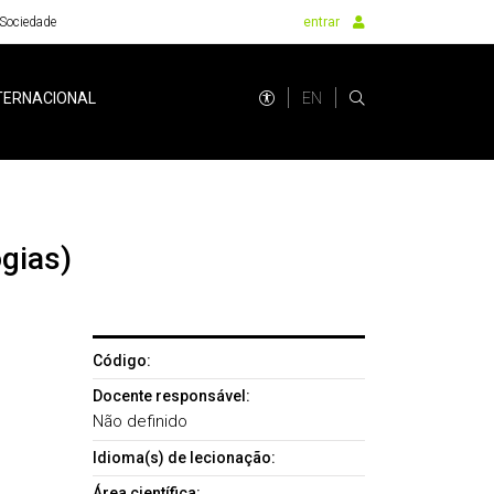
Sociedade
entrar
EN
TERNACIONAL
gias)
Código:
Docente responsável:
Não definido
Idioma(s) de lecionação:
Área científica: