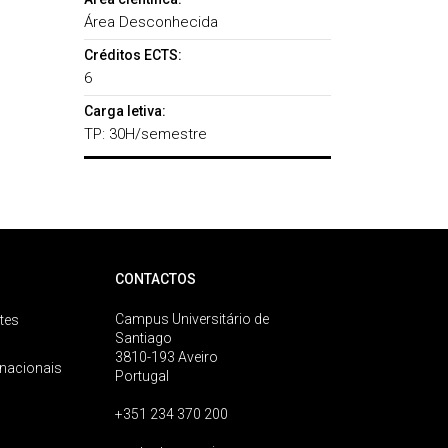
Área Desconhecida
Créditos ECTS:
6
Carga letiva:
TP: 30H/semestre
CONTACTOS
Campus Universitário de
tes
Santiago
3810-193 Aveiro
rnacionais
Portugal
+351 234 370 200