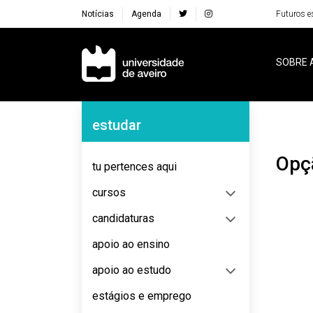
Notícias
Agenda
Futuros e
Navegação Principal
SOBRE 
Navegação Lateral
estudar
Op
tu pertences aqui
cursos
candidaturas
apoio ao ensino
apoio ao estudo
estágios e emprego