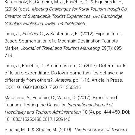
Kastenholz, E., Carneiro, M. J., Eusébio, C., & Figueiredo, E.;
(2016) (eds).
Meeting Challenges for Rural Tourism trough Co-
Creation of Sustainable Tourist Experiences. UK: Cambridge
Scholars Publishing,
ISBN: 1-4438-9488-5.
Lima, J.,
Eusébio,
C., & Kastenholz, E., (2012), Expenditure-
Based Segmentation of a Mountain Destination Tourists
Market,
Journal of Travel and Tourism Marketing
, 29(7): 695-
713.
Lima, J., Eusébio, C., Amorim Varum, C. (2017). Determinants
of leisure expenditure: Do low income families behave any
differently from others?.
Anatoli
a, pp. 1-16. Article in Press.
DOI: 10.1080/13032917.2017.1366345.
Madaleno, A., Eusébio, C
.,
Varum, C. (2017). Exports and
Tourism: Testing the Causality.
International Journal of
Hospitality and Tourism Administration
, 18 (4), pp. 444-458. DOI:
10.1080/15256480.2017.1289140
Sinclair, M. T. & Stabler, M. (2010).
The Economics of Tourism
.