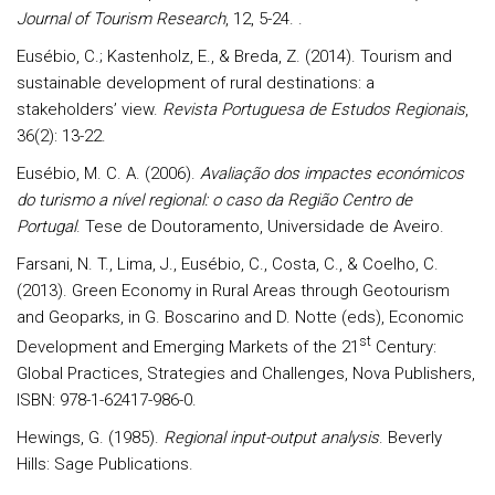
Journal of Tourism Research
, 12, 5-24. .
Eusébio, C.; Kastenholz, E., & Breda, Z. (2014). Tourism and
sustainable development of rural destinations: a
stakeholders’ view.
Revista Portuguesa de Estudos Regionais
,
36(2): 13-22
.
Eusébio, M. C. A. (2006).
Avaliação dos impactes económicos
do turismo a nível regional: o caso da Região Centro de
Portugal
. Tese de Doutoramento, Universidade de Aveiro.
Farsani, N. T., Lima, J., Eusébio, C., Costa, C., & Coelho, C.
(2013). Green Economy in Rural Areas through Geotourism
and Geoparks, in G. Boscarino and D. Notte (eds), Economic
st
Development and Emerging Markets of the 21
Century:
Global Practices, Strategies and Challenges, Nova Publishers,
ISBN: 978-1-62417-986-0.
Hewings, G. (1985).
Regional input-output analysis
. Beverly
Hills: Sage Publications.