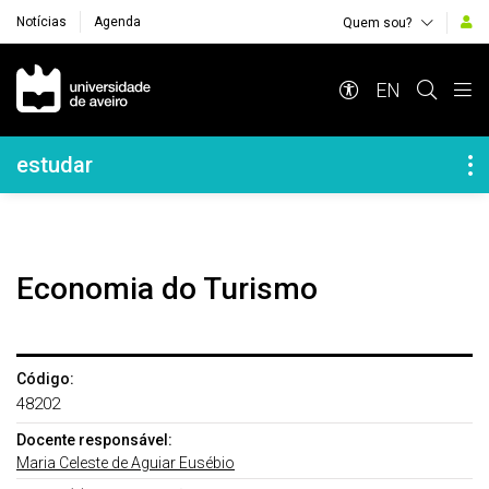
Notícias
Agenda
Quem sou?
Navegação Principal
EN
Navegação Lateral
estudar
Economia do Turismo
Código:
48202
Docente responsável:
Maria Celeste de Aguiar Eusébio