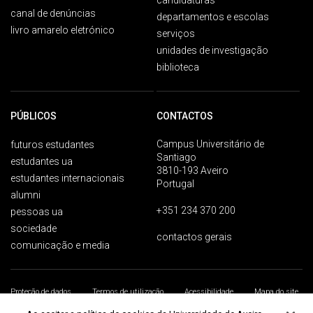
candidaturas
canal de denúncias
departamentos e escolas
livro amarelo eletrónico
serviços
unidades de investigação
biblioteca
PÚBLICOS
CONTACTOS
Campus Universitário de
futuros estudantes
Santiago
estudantes ua
3810-193 Aveiro
estudantes internacionais
Portugal
alumni
+351 234 370 200
pessoas ua
sociedade
contactos gerais
comunicação e media
Proteção de dados
Termos de utilização
Acessibilidade
Mapa do site
Universidade de Aveiro 2026