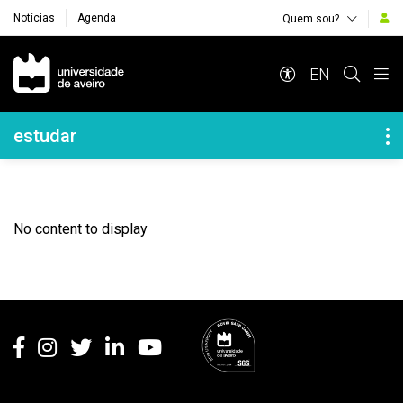
Notícias
Agenda
Quem sou?
Navegação Principal
EN
Navegação Lateral
estudar
No content to display
Rodapé