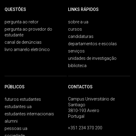
QUESTÕES
LINKS RÁPIDOS
pergunta ao reitor
sobre a ua
pergunta ao provedor do
cursos
estudante
candidaturas
canal de denúncias
departamentos e escolas
livro amarelo eletrónico
serviços
unidades de investigação
biblioteca
PÚBLICOS
CONTACTOS
Campus Universitário de
futuros estudantes
Santiago
estudantes ua
3810-193 Aveiro
estudantes internacionais
Portugal
alumni
+351 234 370 200
pessoas ua
sociedade