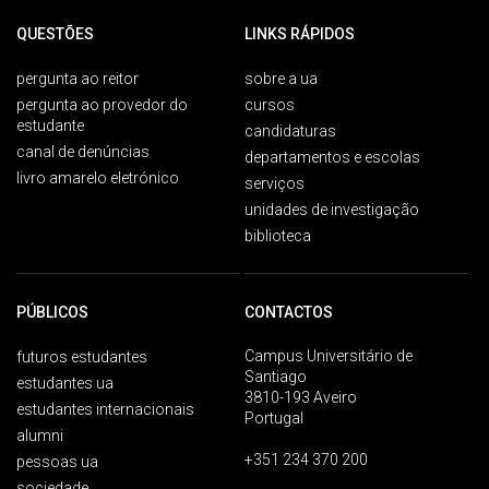
QUESTÕES
LINKS RÁPIDOS
pergunta ao reitor
sobre a ua
pergunta ao provedor do
cursos
estudante
candidaturas
canal de denúncias
departamentos e escolas
livro amarelo eletrónico
serviços
unidades de investigação
biblioteca
PÚBLICOS
CONTACTOS
Campus Universitário de
futuros estudantes
Santiago
estudantes ua
3810-193 Aveiro
estudantes internacionais
Portugal
alumni
+351 234 370 200
pessoas ua
sociedade