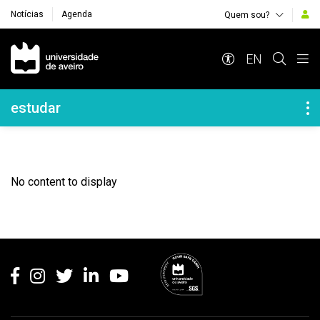
Notícias
Agenda
Quem sou?
Navegação Principal
EN
Navegação Lateral
estudar
No content to display
Rodapé