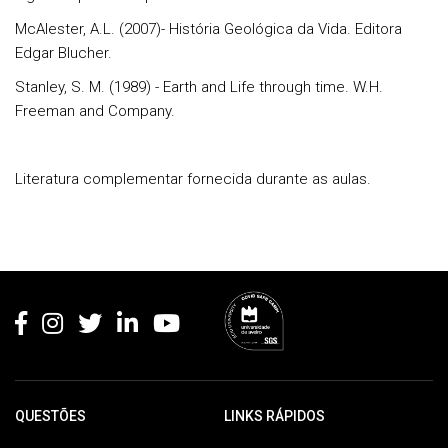
McAlester, A.L. (2007)- História Geológica da Vida. Editora
Edgar Blucher.
Stanley, S. M. (1989) - Earth and Life through time. W.H.
Freeman and Company.
Literatura complementar fornecida durante as aulas.
Rodapé
QUESTÕES
LINKS RÁPIDOS