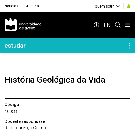
Notícias
Agenda
Quem sou?
Navegação Principal
EN
Navegação Lateral
estudar
História Geológica da Vida
Código:
40068
Docente responsável:
Rute Lourenço Coimbra