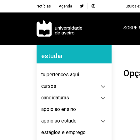
Notícias
Agenda
Futuros e
Navegação Principal
SOBRE 
Navegação Lateral
estudar
Op
tu pertences aqui
cursos
candidaturas
apoio ao ensino
apoio ao estudo
estágios e emprego