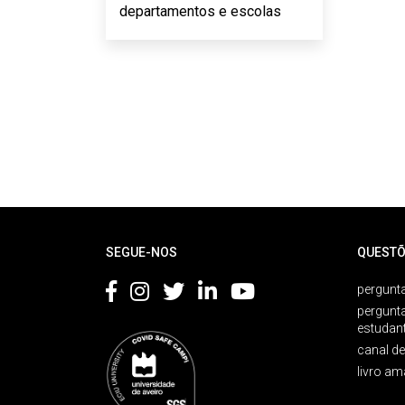
departamentos e escolas
Rodapé
SEGUE-NOS
QUESTÕ
pergunta
pergunt
estudan
canal d
livro am