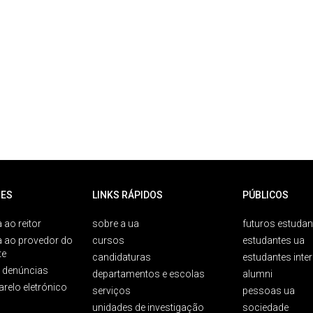
ES
LINKS RÁPIDOS
PÚBLICOS
 ao reitor
sobre a ua
futuros estudan
a ao provedor do
cursos
estudantes ua
te
candidaturas
estudantes inte
e denúncias
departamentos e escolas
alumni
arelo eletrónico
serviços
pessoas ua
unidades de investigação
sociedade