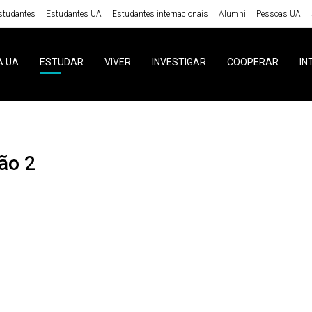
studantes
Estudantes UA
Estudantes internacionais
Alumni
Pessoas UA
A UA
ESTUDAR
VIVER
INVESTIGAR
COOPERAR
IN
ção 2