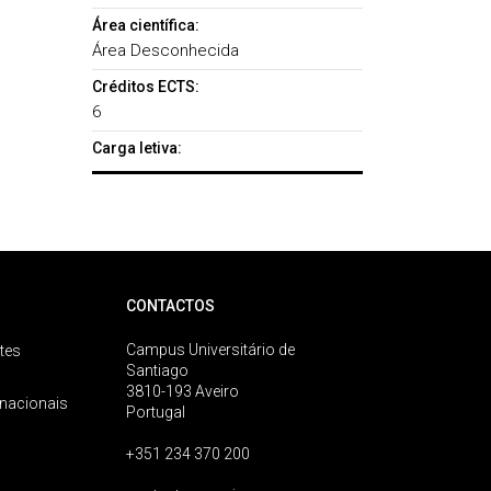
Área científica:
Área Desconhecida
Créditos ECTS:
6
Carga letiva:
CONTACTOS
Campus Universitário de
tes
Santiago
3810-193 Aveiro
rnacionais
Portugal
+351 234 370 200