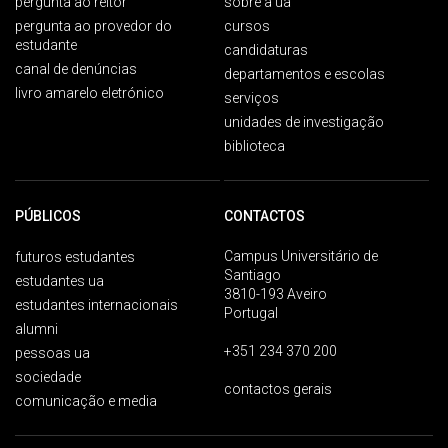
pergunta ao reitor
sobre a ua
pergunta ao provedor do
cursos
estudante
candidaturas
canal de denúncias
departamentos e escolas
livro amarelo eletrónico
serviços
unidades de investigação
biblioteca
PÚBLICOS
CONTACTOS
Campus Universitário de
futuros estudantes
Santiago
estudantes ua
3810-193 Aveiro
estudantes internacionais
Portugal
alumni
+351 234 370 200
pessoas ua
sociedade
contactos gerais
comunicação e media