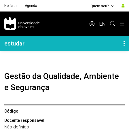
Notícias
Agenda
Quem sou?
Navegação Principal
EN
Navegação Lateral
estudar
Gestão da Qualidade, Ambiente
e Segurança
Código:
Docente responsável:
Não definido