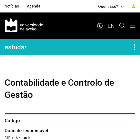
Notícias
Agenda
Quem sou?
Navegação Principal
EN
Navegação Lateral
estudar
Contabilidade e Controlo de
Gestão
Código:
Docente responsável:
Não definido