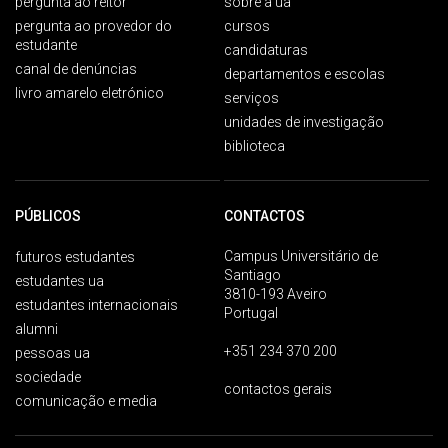
pergunta ao reitor
sobre a ua
pergunta ao provedor do
cursos
estudante
candidaturas
canal de denúncias
departamentos e escolas
livro amarelo eletrónico
serviços
unidades de investigação
biblioteca
PÚBLICOS
CONTACTOS
Campus Universitário de
futuros estudantes
Santiago
estudantes ua
3810-193 Aveiro
estudantes internacionais
Portugal
alumni
+351 234 370 200
pessoas ua
sociedade
contactos gerais
comunicação e media