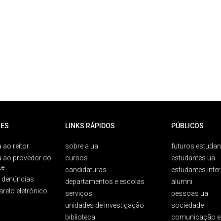
ES
LINKS RÁPIDOS
PÚBLICOS
 ao reitor
sobre a ua
futuros estudan
a ao provedor do
cursos
estudantes ua
te
candidaturas
estudantes inte
e denúncias
departamentos e escolas
alumni
arelo eletrónico
serviços
pessoas ua
unidades de investigação
sociedade
biblioteca
comunicação e