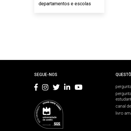
departamentos e escolas
Rodapé
SEGUE-NOS
QUESTÕ
pergunta
pergunt
estudan
canal d
livro am