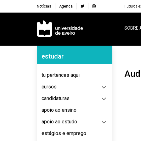
Notícias
Agenda
Futuros e
Navegação Principal
SOBRE 
Navegação Lateral
estudar
Au
tu pertences aqui
cursos
candidaturas
apoio ao ensino
apoio ao estudo
estágios e emprego