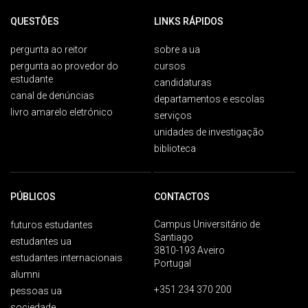
QUESTÕES
LINKS RÁPIDOS
pergunta ao reitor
sobre a ua
pergunta ao provedor do
cursos
estudante
candidaturas
canal de denúncias
departamentos e escolas
livro amarelo eletrónico
serviços
unidades de investigação
biblioteca
PÚBLICOS
CONTACTOS
Campus Universitário de
futuros estudantes
Santiago
estudantes ua
3810-193 Aveiro
estudantes internacionais
Portugal
alumni
+351 234 370 200
pessoas ua
sociedade