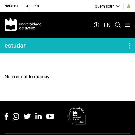
Notícias
Agenda
Quem sou?
Navegação Principal
EN
Navegação Lateral
estudar
No content to display
Rodapé