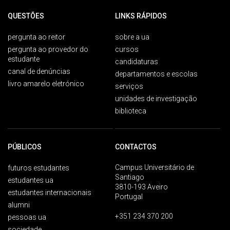
QUESTÕES
LINKS RÁPIDOS
pergunta ao reitor
sobre a ua
pergunta ao provedor do
cursos
estudante
candidaturas
canal de denúncias
departamentos e escolas
livro amarelo eletrónico
serviços
unidades de investigação
biblioteca
PÚBLICOS
CONTACTOS
Campus Universitário de
futuros estudantes
Santiago
estudantes ua
3810-193 Aveiro
estudantes internacionais
Portugal
alumni
+351 234 370 200
pessoas ua
sociedade