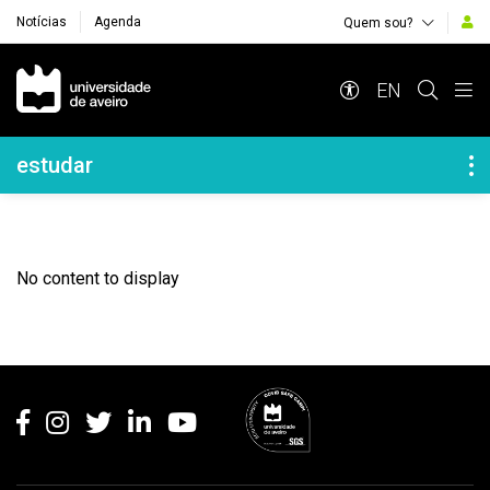
Notícias
Agenda
Quem sou?
Navegação Principal
EN
Navegação Lateral
estudar
No content to display
Rodapé