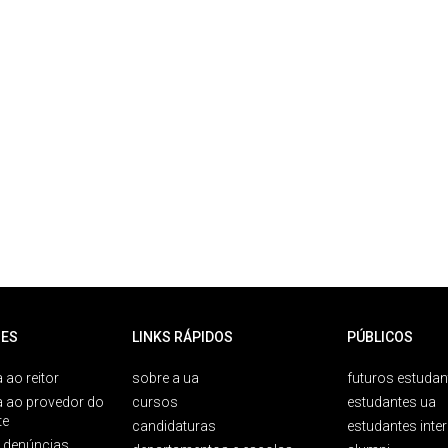
ES
LINKS RÁPIDOS
PÚBLICOS
 ao reitor
sobre a ua
futuros estudan
a ao provedor do
cursos
estudantes ua
te
candidaturas
estudantes inte
e denúncias