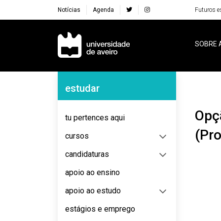
Notícias
Agenda
Futuros e
Navegação Principal
SOBRE 
Navegação Lateral
estudar
Opção em Paradigmas de Computação
tu pertences aqui
(Pr
cursos
candidaturas
apoio ao ensino
apoio ao estudo
estágios e emprego