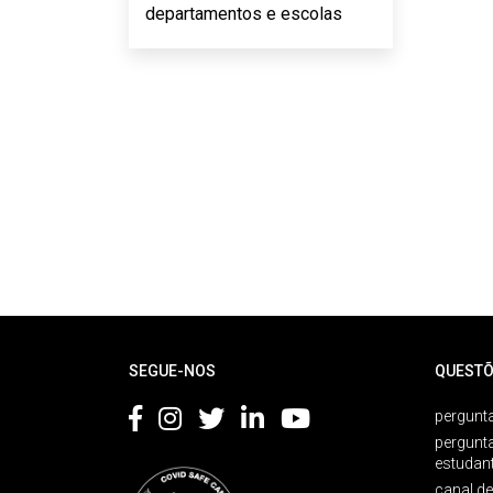
departamentos e escolas
Rodapé
SEGUE-NOS
QUESTÕ
pergunta
pergunt
estudan
canal d