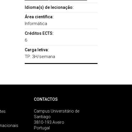
Idioma(s) de lecionação:
Área científica:
Informática
Créditos ECTS:
6
Carga letiva:
TP: 3H/semana
CONTACTOS
Campus Universitário de
tes
Santiago
3810-193 Aveiro
rnacionais
Portugal