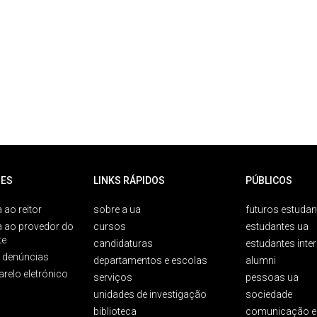
ES
LINKS RÁPIDOS
PÚBLICOS
 ao reitor
sobre a ua
futuros estudan
a ao provedor do
cursos
estudantes ua
te
candidaturas
estudantes inte
e denúncias
departamentos e escolas
alumni
arelo eletrónico
serviços
pessoas ua
unidades de investigação
sociedade
biblioteca
comunicação e