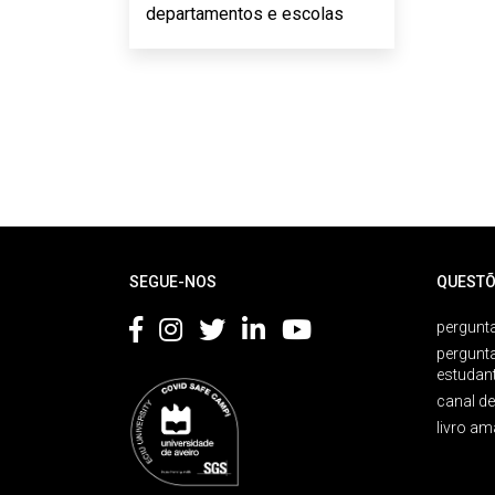
departamentos e escolas
Rodapé
SEGUE-NOS
QUESTÕ
pergunta
pergunt
estudan
canal d
livro am