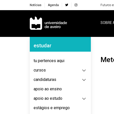
Notícias
Agenda
Futuros e
Navegação Principal
SOBRE 
Navegação Lateral
estudar
Me
tu pertences aqui
cursos
candidaturas
apoio ao ensino
apoio ao estudo
estágios e emprego