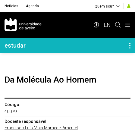
Notícias
Agenda
Quem sou?
Navegação Principal
EN
Navegação Lateral
estudar
Da Molécula Ao Homem
Código:
40079
Docente responsável:
Francisco Luís Maia Mamede Pimentel