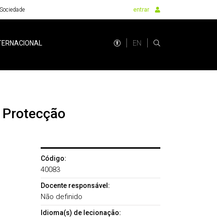
Sociedade
entrar
EN
TERNACIONAL
e Protecção
Código:
40083
Docente responsável:
Não definido
Idioma(s) de lecionação: