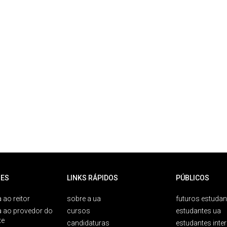
ES
LINKS RÁPIDOS
PÚBLICOS
 ao reitor
sobre a ua
futuros estudan
a ao provedor do
cursos
estudantes ua
te
candidaturas
estudantes inte