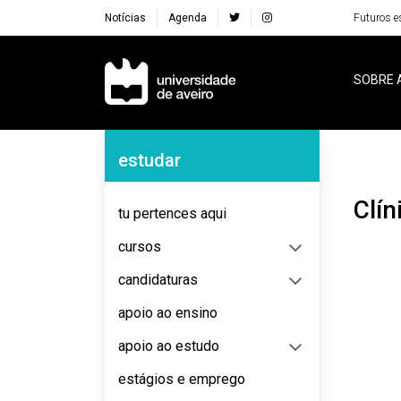
Notícias
Agenda
Futuros e
Navegação Principal
SOBRE 
Navegação Lateral
estudar
Cl
tu pertences aqui
cursos
candidaturas
apoio ao ensino
apoio ao estudo
estágios e emprego