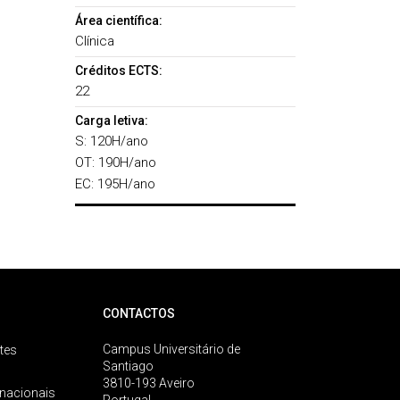
Área científica:
Clínica
Créditos ECTS:
22
Carga letiva:
S: 120H/ano
OT: 190H/ano
EC: 195H/ano
CONTACTOS
Campus Universitário de
tes
Santiago
3810-193 Aveiro
rnacionais