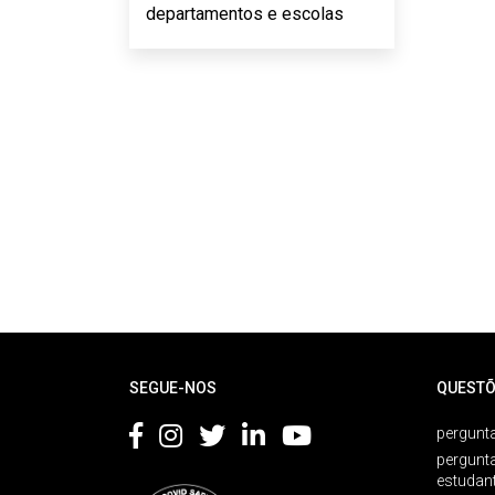
departamentos e escolas
Rodapé
SEGUE-NOS
QUESTÕ
pergunta
pergunt
estudan