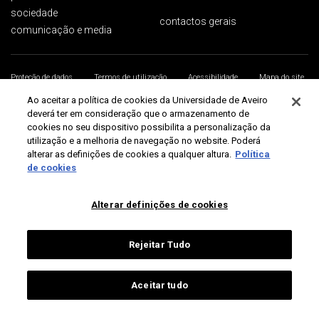
sociedade
contactos gerais
comunicação e media
Proteção de dados
Termos de utilização
Acessibilidade
Mapa do site
Universidade de Aveiro 2026
Ao aceitar a política de cookies da Universidade de Aveiro
deverá ter em consideração que o armazenamento de
cookies no seu dispositivo possibilita a personalização da
utilização e a melhoria de navegação no website. Poderá
alterar as definições de cookies a qualquer altura.
Política
de cookies
Alterar definições de cookies
Rejeitar Tudo
Aceitar tudo