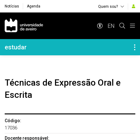
Notícias
Agenda
Quem sou?
Navegação Principal
EN
Navegação Lateral
estudar
Técnicas de Expressão Oral e
Escrita
Código:
17036
Docente responsável: