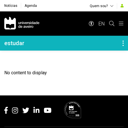
Notícias
Agenda
Quem sou?
Navegação Principal
EN
Navegação Lateral
estudar
No content to display
Rodapé