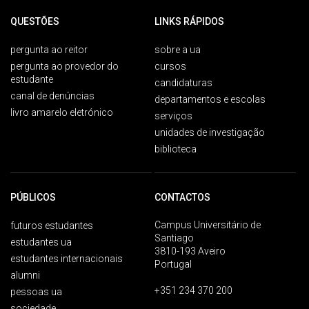
QUESTÕES
LINKS RÁPIDOS
pergunta ao reitor
sobre a ua
pergunta ao provedor do
cursos
estudante
candidaturas
canal de denúncias
departamentos e escolas
livro amarelo eletrónico
serviços
unidades de investigação
biblioteca
PÚBLICOS
CONTACTOS
Campus Universitário de
futuros estudantes
Santiago
estudantes ua
3810-193 Aveiro
estudantes internacionais
Portugal
alumni
+351 234 370 200
pessoas ua
sociedade