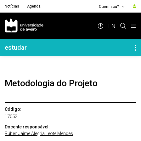
Notícias
Agenda
Quem sou?
Navegação Principal
EN
Navegação Lateral
estudar
Metodologia do Projeto
Código:
17053
Docente responsável:
Rúben Jaime Alegria Leote Mendes