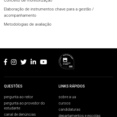
Conceito de monitorização
Elaboração de instrumentos chave para a gestão /
acompanhamento
Metodologias de avaliação
Rodapé
QUESTÕES
LINKS RÁPIDOS
pergunta ao reitor
sobre a ua
pergunta ao provedor do
cursos
estudante
candidaturas
canal de denúncias
departamentos e escolas