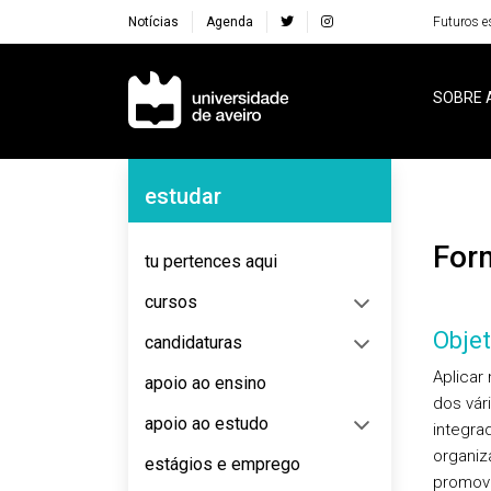
Notícias
Agenda
Futuros e
Navegação Principal
SOBRE 
Navegação Lateral
estudar
Fo
tu pertences aqui
cursos
Objet
candidaturas
Aplicar
apoio ao ensino
dos vár
apoio ao estudo
integra
organiz
estágios e emprego
promove