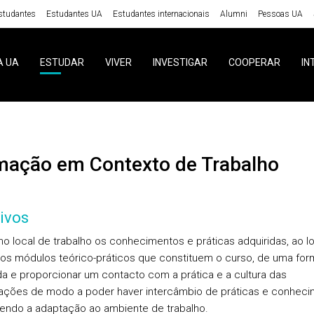
studantes
Estudantes UA
Estudantes internacionais
Alumni
Pessoas UA
A UA
ESTUDAR
VIVER
INVESTIGAR
COOPERAR
IN
rmação em Contexto de Trabalho
ivos
 no local de trabalho os conhecimentos e práticas adquiridas, ao l
ios módulos teórico-práticos que constituem o curso, de uma for
da e proporcionar um contacto com a prática e a cultura das
ações de modo a poder haver intercâmbio de práticas e conheci
ndo a adaptação ao ambiente de trabalho.