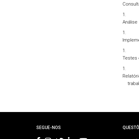
Consult
Análise
Impleme
Testes e
Relatóri
traba
Rodapé
SEGUE-NOS
QUESTÕ