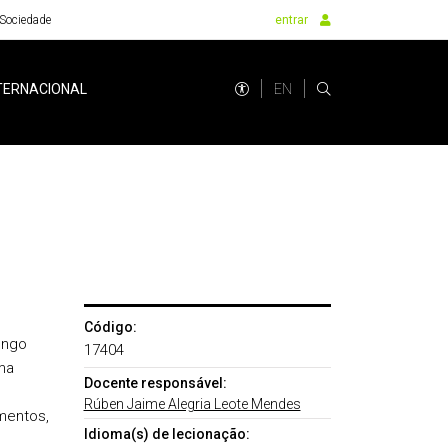
Sociedade
entrar
EN
TERNACIONAL
Código:
ongo
17404
ma
Docente responsável:
Rúben Jaime Alegria Leote Mendes
mentos,
Idioma(s) de lecionação: