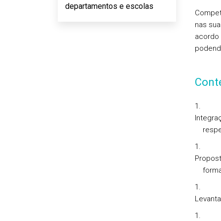
departamentos e escolas
Competê
nas sua
acordo 
podendo
Cont
Integra
respe
Propost
form
Levanta