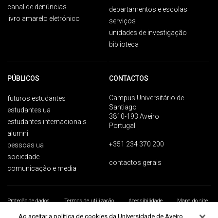
canal de denúncias
departamentos e escolas
livro amarelo eletrónico
serviços
unidades de investigação
biblioteca
PÚBLICOS
CONTACTOS
Campus Universitário de
futuros estudantes
Santiago
estudantes ua
3810-193 Aveiro
estudantes internacionais
Portugal
alumni
+351 234 370 200
pessoas ua
sociedade
contactos gerais
comunicação e media
Proteção de dados
Termos de utilização
Acessibilidade
Mapa do site
Universidade de Aveiro 2026
Ao aceitar a política de cookies da Universidade de Aveiro