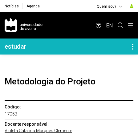
Notícias
Agenda
Quem sou?
Navegação Principal
EN
Navegação Lateral
estudar
Metodologia do Projeto
Código:
17053
Docente responsável:
Violeta Catarina Marques Clemente