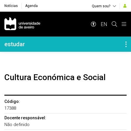
Notícias
Agenda
Quem sou?
Navegação Principal
EN
Navegação Lateral
estudar
Cultura Económica e Social
Código:
17388
Docente responsável:
Não definido