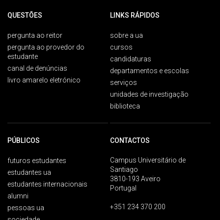
QUESTÕES
LINKS RÁPIDOS
pergunta ao reitor
sobre a ua
pergunta ao provedor do
cursos
estudante
candidaturas
canal de denúncias
departamentos e escolas
livro amarelo eletrónico
serviços
unidades de investigação
biblioteca
PÚBLICOS
CONTACTOS
Campus Universitário de
futuros estudantes
Santiago
estudantes ua
3810-193 Aveiro
estudantes internacionais
Portugal
alumni
+351 234 370 200
pessoas ua
sociedade