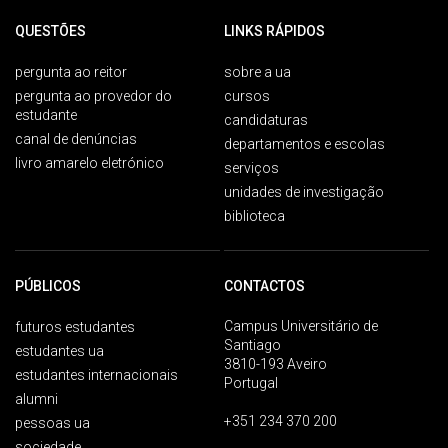
QUESTÕES
LINKS RÁPIDOS
pergunta ao reitor
sobre a ua
pergunta ao provedor do
cursos
estudante
candidaturas
canal de denúncias
departamentos e escolas
livro amarelo eletrónico
serviços
unidades de investigação
biblioteca
PÚBLICOS
CONTACTOS
Campus Universitário de
futuros estudantes
Santiago
estudantes ua
3810-193 Aveiro
estudantes internacionais
Portugal
alumni
+351 234 370 200
pessoas ua
sociedade