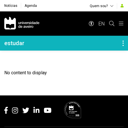
Notícias
Agenda
Quem sou?
Navegação Principal
EN
Navegação Lateral
estudar
No content to display
Rodapé