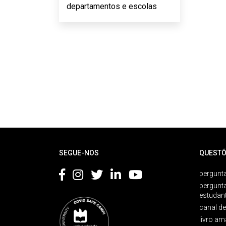
departamentos e escolas
Rodapé
SEGUE-NOS
QUESTÕ
pergunta
pergunt
estudan
canal d
livro am