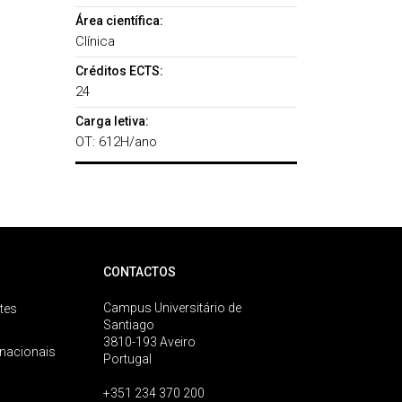
Área científica:
Clínica
Créditos ECTS:
24
Carga letiva:
OT: 612H/ano
CONTACTOS
Campus Universitário de
tes
Santiago
3810-193 Aveiro
rnacionais
Portugal
+351 234 370 200