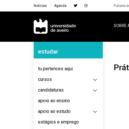
Notícias
Agenda
Futuros e
Navegação Principal
SOBRE 
Navegação Lateral
estudar
Prá
tu pertences aqui
cursos
candidaturas
apoio ao ensino
apoio ao estudo
estágios e emprego