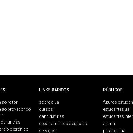
ES
LINKS RÁPIDOS
PÚBLICOS
 ao reitor
sobre a ua
futuros estudan
a ao provedor do
cursos
estudantes ua
te
candidaturas
estudantes inte
e denúncias
departamentos e escolas
alumni
arelo eletrónico
serviços
pessoas ua