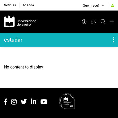
Notícias
Agenda
Quem sou?
Navegação Principal
EN
Navegação Lateral
estudar
No content to display
Rodapé