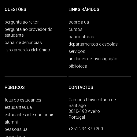
QUESTÕES
LINKS RÁPIDOS
pergunta ao reitor
sobre a ua
pergunta ao provedor do
cursos
estudante
candidaturas
canal de denúncias
departamentos e escolas
livro amarelo eletrónico
serviços
unidades de investigação
biblioteca
PÚBLICOS
CONTACTOS
Campus Universitário de
futuros estudantes
Santiago
estudantes ua
3810-193 Aveiro
estudantes internacionais
Portugal
alumni
+351 234 370 200
pessoas ua
sociedade