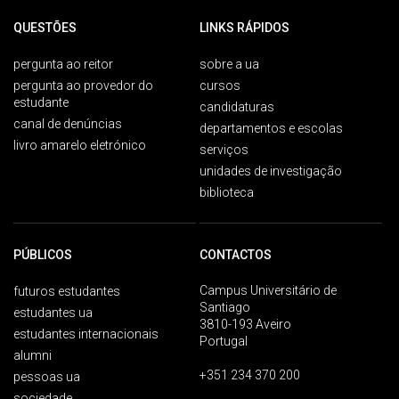
QUESTÕES
LINKS RÁPIDOS
pergunta ao reitor
sobre a ua
pergunta ao provedor do
cursos
estudante
candidaturas
canal de denúncias
departamentos e escolas
livro amarelo eletrónico
serviços
unidades de investigação
biblioteca
PÚBLICOS
CONTACTOS
Campus Universitário de
futuros estudantes
Santiago
estudantes ua
3810-193 Aveiro
estudantes internacionais
Portugal
alumni
+351 234 370 200
pessoas ua
sociedade