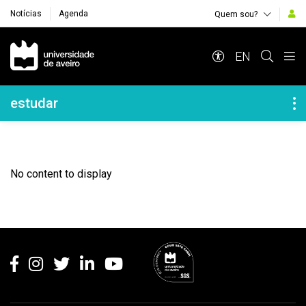
Notícias
Agenda
Quem sou?
Navegação Principal
EN
Navegação Lateral
estudar
No content to display
Rodapé