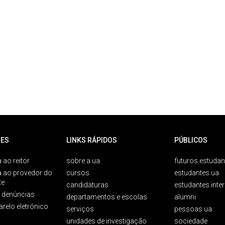
ES
LINKS RÁPIDOS
PÚBLICOS
 ao reitor
sobre a ua
futuros estudan
a ao provedor do
cursos
estudantes ua
te
candidaturas
estudantes inte
e denúncias
departamentos e escolas
alumni
arelo eletrónico
serviços
pessoas ua
unidades de investigação
sociedade