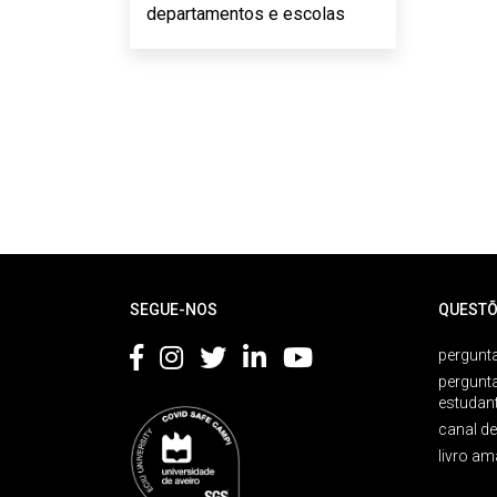
departamentos e escolas
Rodapé
SEGUE-NOS
QUESTÕ
pergunta
pergunt
estudan
canal d
livro am