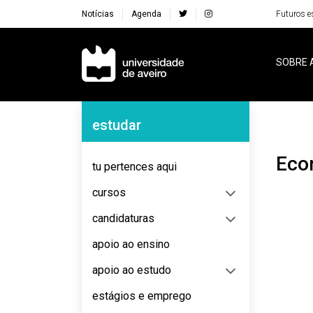
Notícias
Agenda
Futuros e
Navegação Principal
SOBRE 
Navegação Lateral
estudar
Ec
tu pertences aqui
cursos
candidaturas
apoio ao ensino
apoio ao estudo
estágios e emprego