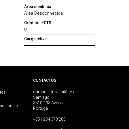
Área científica:
Área Desconhecida
Créditos ECTS:
0
Carga letiva:
CONTACTOS
Campus Universitário de
tes
Santiago
3810-193 Aveiro
rnacionais
Portugal
+351 234 370 200