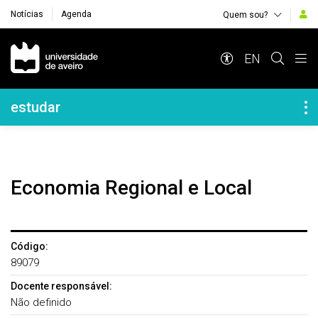
Notícias
Agenda
Quem sou?
Navegação Principal
EN
Navegação Lateral
estudar
Economia Regional e Local
Código:
89079
Docente responsável:
Não definido