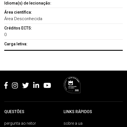
Idioma(s) de lecionação:
Área científica:
Área Desconhecida
Créditos ECTS:
0
Carga letiva:
Rodapé
QUESTÕES
LINKS RÁPIDOS
pergunta ao reitor
sobre a ua