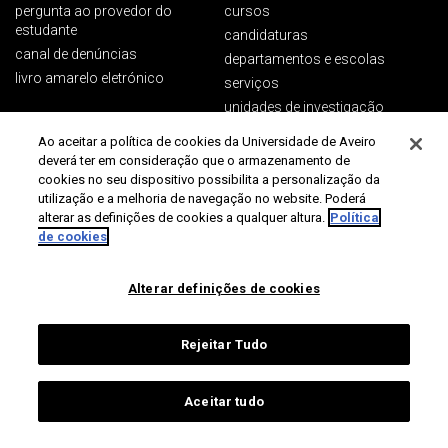
pergunta ao provedor do
cursos
estudante
candidaturas
canal de denúncias
departamentos e escolas
livro amarelo eletrónico
serviços
unidades de investigação
biblioteca
Ao aceitar a política de cookies da Universidade de Aveiro
deverá ter em consideração que o armazenamento de
cookies no seu dispositivo possibilita a personalização da
utilização e a melhoria de navegação no website. Poderá
PÚBLICOS
CONTACTOS
alterar as definições de cookies a qualquer altura.
Política
de cookies
Campus Universitário de
futuros estudantes
Santiago
estudantes ua
3810-193 Aveiro
Alterar definições de cookies
estudantes internacionais
Portugal
alumni
+351 234 370 200
pessoas ua
Rejeitar Tudo
sociedade
contactos gerais
comunicação e media
Aceitar tudo