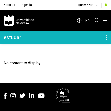
Notícias
Agenda
Quem sou?
Navegação Principal
EN
Navegação Lateral
estudar
No content to display
Rodapé