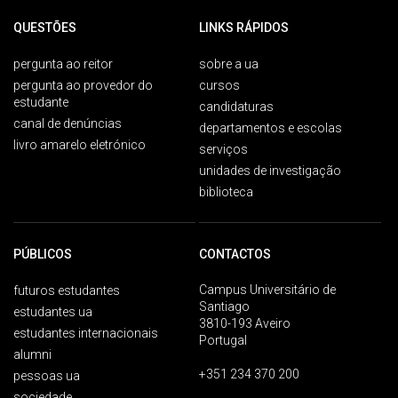
QUESTÕES
LINKS RÁPIDOS
pergunta ao reitor
sobre a ua
pergunta ao provedor do
cursos
estudante
candidaturas
canal de denúncias
departamentos e escolas
livro amarelo eletrónico
serviços
unidades de investigação
biblioteca
PÚBLICOS
CONTACTOS
Campus Universitário de
futuros estudantes
Santiago
estudantes ua
3810-193 Aveiro
estudantes internacionais
Portugal
alumni
+351 234 370 200
pessoas ua
sociedade