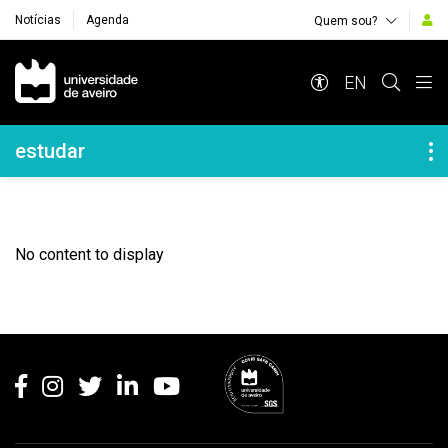
Notícias
Agenda
Quem sou?
Navegação Principal
EN
Navegação Lateral
estudar
No content to display
Rodapé