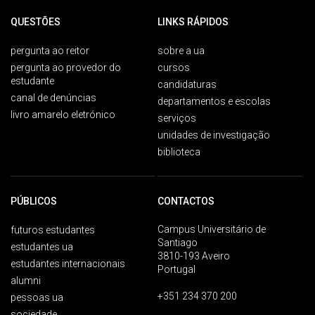
QUESTÕES
LINKS RÁPIDOS
pergunta ao reitor
sobre a ua
pergunta ao provedor do
cursos
estudante
candidaturas
canal de denúncias
departamentos e escolas
livro amarelo eletrónico
serviços
unidades de investigação
biblioteca
PÚBLICOS
CONTACTOS
Campus Universitário de
futuros estudantes
Santiago
estudantes ua
3810-193 Aveiro
estudantes internacionais
Portugal
alumni
+351 234 370 200
pessoas ua
sociedade