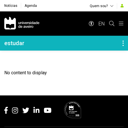
Notícias
Agenda
Quem sou?
Navegação Principal
EN
Navegação Lateral
estudar
No content to display
Rodapé