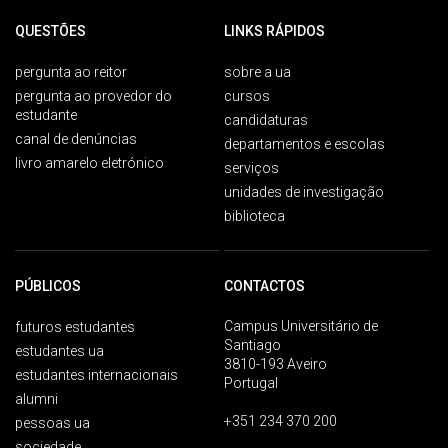
QUESTÕES
LINKS RÁPIDOS
pergunta ao reitor
sobre a ua
pergunta ao provedor do
cursos
estudante
candidaturas
canal de denúncias
departamentos e escolas
livro amarelo eletrónico
serviços
unidades de investigação
biblioteca
PÚBLICOS
CONTACTOS
Campus Universitário de
futuros estudantes
Santiago
estudantes ua
3810-193 Aveiro
estudantes internacionais
Portugal
alumni
+351 234 370 200
pessoas ua
sociedade