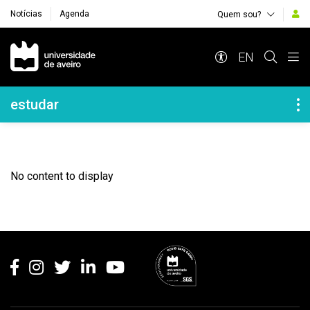
Notícias
Agenda
Quem sou?
Navegação Principal
EN
Navegação Lateral
estudar
No content to display
Rodapé