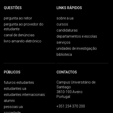
QUESTÕES
LINKS RÁPIDOS
pergunta ao reitor
sobre a ua
pergunta ao provedor do
cursos
estudante
candidaturas
canal de denúncias
departamentos e escolas
livro amarelo eletrónico
serviços
unidades de investigação
biblioteca
PÚBLICOS
CONTACTOS
Campus Universitário de
futuros estudantes
Santiago
estudantes ua
3810-193 Aveiro
estudantes internacionais
Portugal
alumni
+351 234 370 200
pessoas ua
sociedade