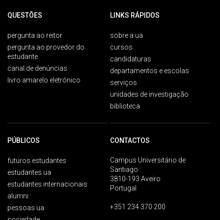
QUESTÕES
LINKS RÁPIDOS
pergunta ao reitor
sobre a ua
pergunta ao provedor do
cursos
estudante
candidaturas
canal de denúncias
departamentos e escolas
livro amarelo eletrónico
serviços
unidades de investigação
biblioteca
PÚBLICOS
CONTACTOS
Campus Universitário de
futuros estudantes
Santiago
estudantes ua
3810-193 Aveiro
estudantes internacionais
Portugal
alumni
+351 234 370 200
pessoas ua
sociedade