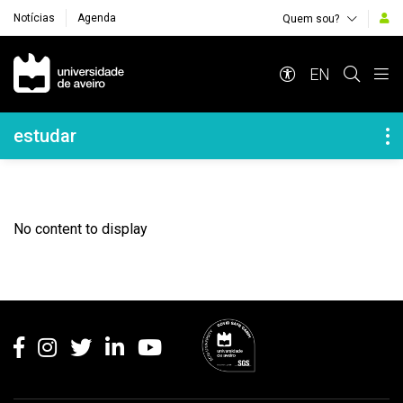
Notícias
Agenda
Quem sou?
Navegação Principal
EN
Navegação Lateral
estudar
No content to display
Rodapé