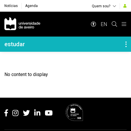
Notícias
Agenda
Quem sou?
Navegação Principal
EN
Navegação Lateral
estudar
No content to display
Rodapé