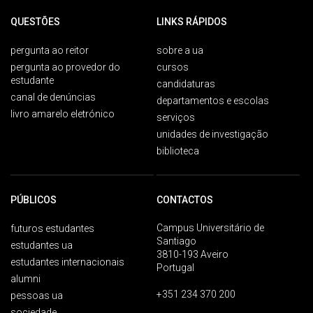
QUESTÕES
LINKS RÁPIDOS
pergunta ao reitor
sobre a ua
pergunta ao provedor do
cursos
estudante
candidaturas
canal de denúncias
departamentos e escolas
livro amarelo eletrónico
serviços
unidades de investigação
biblioteca
PÚBLICOS
CONTACTOS
Campus Universitário de
futuros estudantes
Santiago
estudantes ua
3810-193 Aveiro
estudantes internacionais
Portugal
alumni
+351 234 370 200
pessoas ua
sociedade