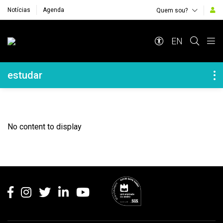
Notícias
Agenda
Quem sou?
Navegação Principal
EN
Navegação Lateral
estudar
No content to display
Rodapé