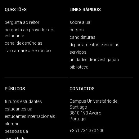
QUESTÕES
LINKS RÁPIDOS
pergunta ao reitor
sobre a ua
pergunta ao provedor do
cursos
estudante
candidaturas
canal de denúncias
departamentos e escolas
livro amarelo eletrónico
serviços
unidades de investigação
biblioteca
PÚBLICOS
CONTACTOS
Campus Universitário de
futuros estudantes
Santiago
estudantes ua
3810-193 Aveiro
estudantes internacionais
Portugal
alumni
+351 234 370 200
pessoas ua
sociedade