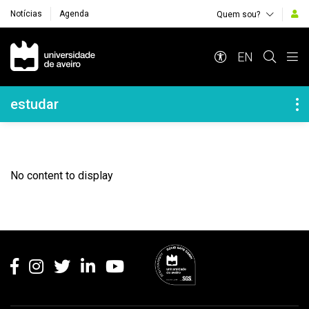
Notícias
Agenda
Quem sou?
Navegação Principal
EN
Navegação Lateral
estudar
No content to display
Rodapé