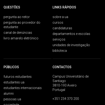
QUESTÕES
LINKS RÁPIDOS
pergunta ao reitor
sobre a ua
pergunta ao provedor do
cursos
estudante
candidaturas
canal de denúncias
departamentos e escolas
livro amarelo eletrónico
serviços
unidades de investigação
biblioteca
PÚBLICOS
CONTACTOS
Campus Universitário de
futuros estudantes
Santiago
estudantes ua
3810-193 Aveiro
estudantes internacionais
Portugal
alumni
+351 234 370 200
pessoas ua
sociedade